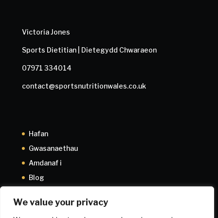
Victoria Jones
Sports Dietitian | Dietegydd Chwaraeon
07971 334014
contact@sportsnutritionwales.co.uk
Hafan
Gwasanaethau
Amdanaf i
Blog
Cysylltwch â fi
We value your privacy