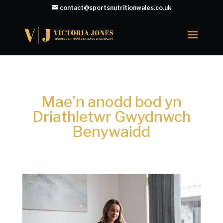
contact@sportsnutritionwales.co.uk
Mae’n anodd bod yn
Driathletwr Gwydnwch
Benywaidd