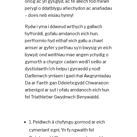
oriog ac yn gysglyd, ac fe allech fod mewn
perygl o ddatblygu afiechydon ac anafiadau
– does neb eisiau hynny!
Rydw i yma i ddweud wrthych y gallwch
hyfforddi, gofalu amdanoch eich hun,
perfformio hyd eithaf eich gallu a chael
amser ar gyfer y pethau sy’n bwysig yn eich
bywyd; ond weithiau mae angen ychydig o
gymorth a chyngor cadarn wedi’i seilio ar
dystiolaeth i’ch helpu i gyrraedd y nod!
Darllenwch ymlaen i gael rhai Awgrymiadau
Da ar Faeth gan Ddeietegydd Chwaraeon
arbenigol ar sut i ofalu amdanoch eich hun
fel Triathletwr Gwydnwch Benywaidd.
1. Peidiwch â chyfyngu gormod ar eich
cymeriant egni. Yn fy ngwaith fel