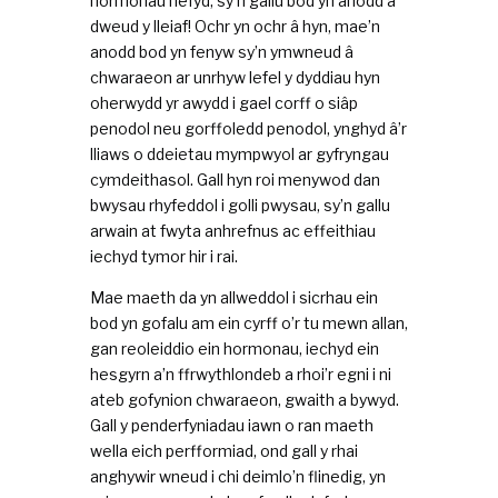
hormonau hefyd, sy’n gallu bod yn anodd a
dweud y lleiaf! Ochr yn ochr â hyn, mae’n
anodd bod yn fenyw sy’n ymwneud â
chwaraeon ar unrhyw lefel y dyddiau hyn
oherwydd yr awydd i gael corff o siâp
penodol neu gorffoledd penodol, ynghyd â’r
lliaws o ddeietau mympwyol ar gyfryngau
cymdeithasol. Gall hyn roi menywod dan
bwysau rhyfeddol i golli pwysau, sy’n gallu
arwain at fwyta anhrefnus ac effeithiau
iechyd tymor hir i rai.
Mae maeth da yn allweddol i sicrhau ein
bod yn gofalu am ein cyrff o’r tu mewn allan,
gan reoleiddio ein hormonau, iechyd ein
hesgyrn a’n ffrwythlondeb a rhoi’r egni i ni
ateb gofynion chwaraeon, gwaith a bywyd.
Gall y penderfyniadau iawn o ran maeth
wella eich perfformiad, ond gall y rhai
anghywir wneud i chi deimlo’n flinedig, yn