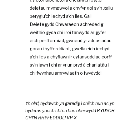
deietau mympwyol a chyfyngol sy’n gallu
peryglu’ch iechyd a’ch lles. Gall
Deietegydd Chwaraeon achrededig
weithio gyda chi i roi tanwydd ar gyfer
eich perfformiad, gwneud yr addasiadau
gorau i hyfforddiant, gwella eich iechyd
a’ch lles a chyflawni’r cyfansoddiad corff
sy’n iawn i chi ar yr un pryd â chaniatáu i
chi fwynhau amrywiaeth o fwydydd!
Yn olaf, byddwch yn garedig i chi’ch hun ac yn
hyderus ynoch chi’ch hun oherwydd RYDYCH
CHI’N RHYFEDDOL! VP X