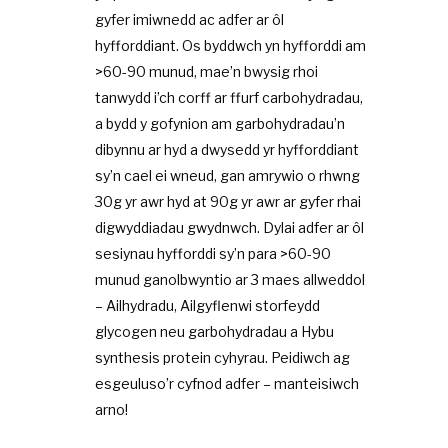
gyfer imiwnedd ac adfer ar ôl
hyfforddiant. Os byddwch yn hyfforddi am
>60-90 munud, mae’n bwysig rhoi
tanwydd i’ch corff ar ffurf carbohydradau,
a bydd y gofynion am garbohydradau’n
dibynnu ar hyd a dwysedd yr hyfforddiant
sy’n cael ei wneud, gan amrywio o rhwng
30g yr awr hyd at 90g yr awr ar gyfer rhai
digwyddiadau gwydnwch. Dylai adfer ar ôl
sesiynau hyfforddi sy’n para >60-90
munud ganolbwyntio ar 3 maes allweddol
– Ailhydradu, Ailgyflenwi storfeydd
glycogen neu garbohydradau a Hybu
synthesis protein cyhyrau. Peidiwch ag
esgeuluso’r cyfnod adfer – manteisiwch
arno!