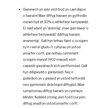
Gwnewch yn siŵr eich bod yn cael digon
o haearn! Mae diffyg haearn yn gyffredin
mewn hyd at 30% o athletwyr benywaidd.
Er nad ydynt yn ‘anemig’, mae gan lawer o
athletwyr benywaidd ‘ddiffyg haearn
ananemig’. Gall hyn leihau faint o ocsigen
sy’n cael ei gludo i’r cyhyrau yn ystod
ymarfer corff, gan leihau cymeriant
ocsigen mwyaf (VO2 mwyaf) eich
capasiti gwydnwch a’ch perfformiad. Gall
hyn ddigwydd o ganlyniad i fwy o
golledion yn y gwaed yn ystod hyfforddi
neu gymeriant deietegol diffygiol. Mae
symptomau diffyg haearn yn cynnwys
blinder, lludded cronig, pen tost/cur pen,
diffyg anadl yn ystod ymarfer corff,