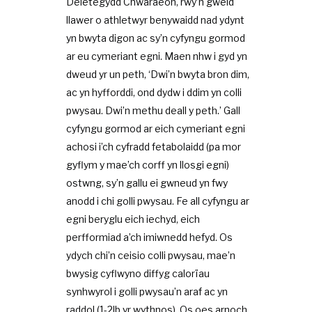
Deietegydd Chwaraeon, rwy’n gweld
llawer o athletwyr benywaidd nad ydynt
yn bwyta digon ac sy’n cyfyngu gormod
ar eu cymeriant egni. Maen nhw i gyd yn
dweud yr un peth, ‘Dwi’n bwyta bron dim,
ac yn hyfforddi, ond dydw i ddim yn colli
pwysau. Dwi’n methu deall y peth.’ Gall
cyfyngu gormod ar eich cymeriant egni
achosi i’ch cyfradd fetabolaidd (pa mor
gyflym y mae’ch corff yn llosgi egni)
ostwng, sy’n gallu ei gwneud yn fwy
anodd i chi golli pwysau. Fe all cyfyngu ar
egni beryglu eich iechyd, eich
perfformiad a’ch imiwnedd hefyd. Os
ydych chi’n ceisio colli pwysau, mae’n
bwysig cyflwyno diffyg calorïau
synhwyrol i golli pwysau’n araf ac yn
raddol (1-2lb yr wythnos). Os oes arnoch