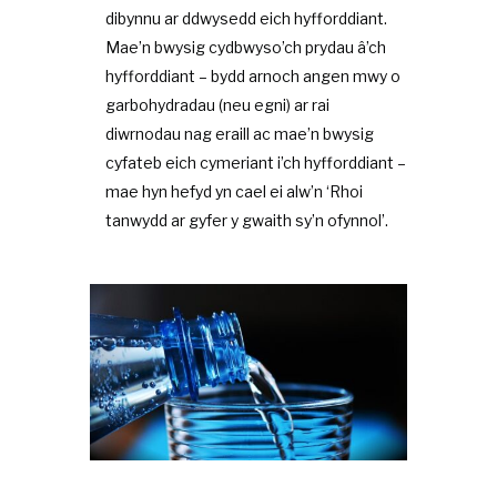
dibynnu ar ddwysedd eich hyfforddiant.
Mae’n bwysig cydbwyso’ch prydau â’ch
hyfforddiant – bydd arnoch angen mwy o
garbohydradau (neu egni) ar rai
diwrnodau nag eraill ac mae’n bwysig
cyfateb eich cymeriant i’ch hyfforddiant –
mae hyn hefyd yn cael ei alw’n ‘Rhoi
tanwydd ar gyfer y gwaith sy’n ofynnol’.