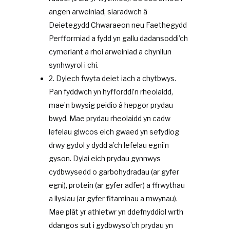
angen arweiniad, siaradwch â
Deietegydd Chwaraeon neu Faethegydd
Perfformiad a fydd yn gallu dadansoddi’ch
cymeriant a rhoi arweiniad a chynllun
synhwyrol i chi.
2. Dylech fwyta deiet iach a chytbwys.
Pan fyddwch yn hyfforddi’n rheolaidd,
mae’n bwysig peidio â hepgor prydau
bwyd. Mae prydau rheolaidd yn cadw
lefelau glwcos eich gwaed yn sefydlog
drwy gydol y dydd a’ch lefelau egni’n
gyson. Dylai eich prydau gynnwys
cydbwysedd o garbohydradau (ar gyfer
egni), protein (ar gyfer adfer) a ffrwythau
a llysiau (ar gyfer fitaminau a mwynau).
Mae plât yr athletwr yn ddefnyddiol wrth
ddangos sut i gydbwyso’ch prydau yn