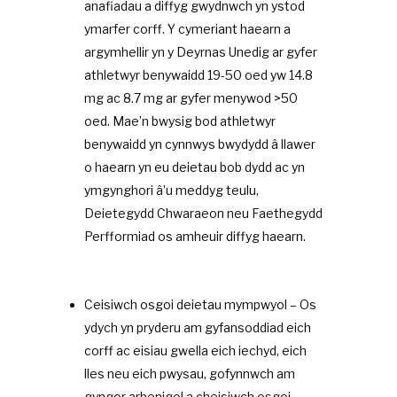
anafiadau a diffyg gwydnwch yn ystod
ymarfer corff. Y cymeriant haearn a
argymhellir yn y Deyrnas Unedig ar gyfer
athletwyr benywaidd 19-50 oed yw 14.8
mg ac 8.7 mg ar gyfer menywod >50
oed. Mae’n bwysig bod athletwyr
benywaidd yn cynnwys bwydydd â llawer
o haearn yn eu deietau bob dydd ac yn
ymgynghori â’u meddyg teulu,
Deietegydd Chwaraeon neu Faethegydd
Perfformiad os amheuir diffyg haearn.
Ceisiwch osgoi deietau mympwyol – Os
ydych yn pryderu am gyfansoddiad eich
corff ac eisiau gwella eich iechyd, eich
lles neu eich pwysau, gofynnwch am
gyngor arbenigol a cheisiwch osgoi