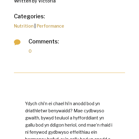
Written by Victoria
Categories:
Nutrition
|
Performance
Comments:

0
Ydych chi’n ei chael hi’n anodd bod yn
driathletwr benywaidd? Mae cydbwyso
gwaith, bywyd teuluol a hyfforddiant yn
gallu bod yn ddigon heriol, ond mae’n rhaid i
ni fenywod gydbwyso effeithiau ein