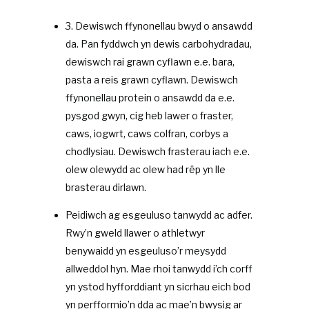
3. Dewiswch ffynonellau bwyd o ansawdd
da. Pan fyddwch yn dewis carbohydradau,
dewiswch rai grawn cyflawn e.e. bara,
pasta a reis grawn cyflawn. Dewiswch
ffynonellau protein o ansawdd da e.e.
pysgod gwyn, cig heb lawer o fraster,
caws, iogwrt, caws colfran, corbys a
chodlysiau. Dewiswch frasterau iach e.e.
olew olewydd ac olew had rêp yn lle
brasterau dirlawn.
Peidiwch ag esgeuluso tanwydd ac adfer.
Rwy’n gweld llawer o athletwyr
benywaidd yn esgeuluso’r meysydd
allweddol hyn. Mae rhoi tanwydd i’ch corff
yn ystod hyfforddiant yn sicrhau eich bod
yn perfformio’n dda ac mae’n bwysig ar